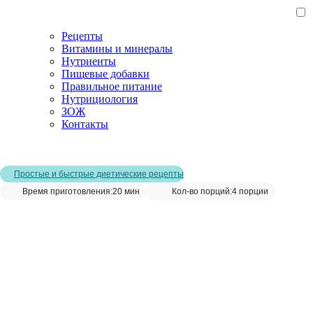
Рецепты
Витамины и минералы
Нутриенты
Пищевые добавки
Правильное питание
Нутрициология
ЗОЖ
Контакты
Главная страница
/
Рецепты
/
Домашние лепёшки на сковороде
Простые и быстрые диетические рецепты
Время приготовления:
20 мин
Кол-во порций:
4 порции
Домашние лепёшки на сковороде__
Сохранить рецепт: