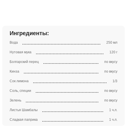
Ингредиенты:
Вода
250 мл
Нутовая мука
120 г
Болгарский перец
по вкусу
Кинза
по вкусу
Сок лимона
1/3
Соль, специи
по вкусу
Зелень
по вкусу
Листья Шамбалы
1 ч.л.
Сладкая паприка
1 ч.л.