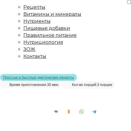
Рецепты
Витамины и минералы
Нутриенты
Пищевые добавки
Правильное питание
Нутрициология
ЗОЖ
Контакты
Главная страница
/
Рецепты
/
Крем-суп с цукини и брокколи
Простые и быстрые диетические рецепты
Время приготовления:
30 мин
Кол-во порций:
3 порции
Крем-суп с цукини и брокколи__
Сохранить рецепт: