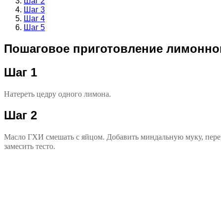
Шаг 2
Шаг 3
Шаг 4
Шаг 5
Пошаговое приготовление лимонно
Шаг 1
Натереть цедру одного лимона.
Шаг 2
Масло ГХИ смешать с яйцом. Добавить миндальную муку, перем
замесить тесто.