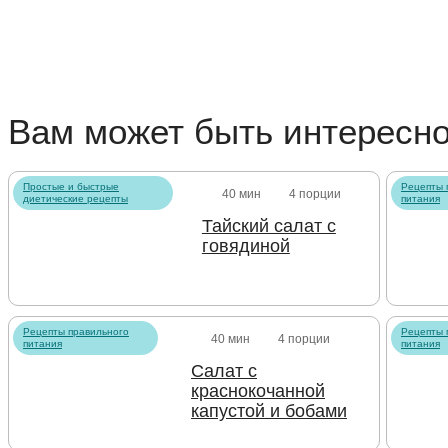
Вам может быть интересн
Простые и быстрые
Рецепты 
40 мин
4 порции
диетические рецепты
питания
Тайский салат с
говядиной
Рецепты правильного
Рецепты 
40 мин
4 порции
питания
питания
Салат с
краснокочанной
капустой и бобами