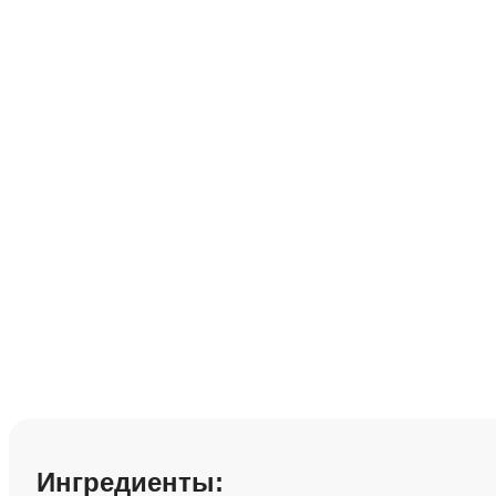
Лимонное домаш
Сохранить рецепт:
Ингредиенты: