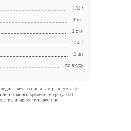
130 г
1 шт.
1 ст.л
50 г
1 шт
по вкусу
лодные вечера или для утреннего кофе.
 не так много времени, но результат
аше кулинарное путешествие!