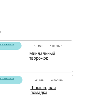
о
правильного
40 мин
4 порции
Миндальный
творожок
правильного
40 мин
4 порции
Шоколадная
помадка