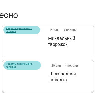
есно
Рецепты правильного
20 мин
4 порции
питания
Миндальный
творожок
Рецепты правильного
20 мин
4 порции
питания
Шоколадная
помадка