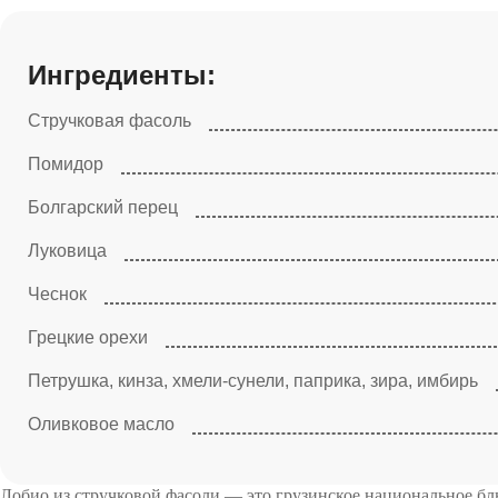
Ингредиенты:
Стручковая фасоль
Помидор
Болгарский перец
Луковица
Чеснок
Грецкие орехи
Петрушка, кинза, хмели-сунели, паприка, зира, имбирь
Оливковое масло
Лобио из стручковой фасоли — это грузинское национальное блю