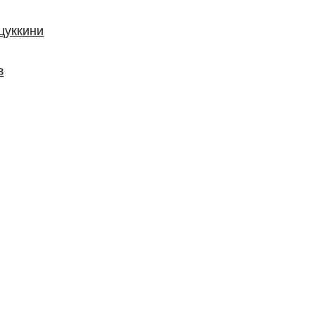
цуккини
з