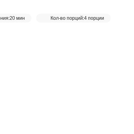
ния:
20 мин
Кол-во порций:
4 порции
 фасоли__