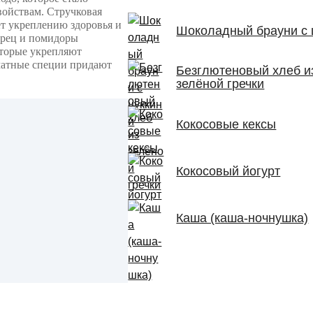
войствам. Стручковая
ет укреплению здоровья и
Шоколадный брауни с 
ерец и помидоры
торые укрепляют
матные специи придают
Безглютеновый хлеб и
зелёной гречки
Кокосовые кексы
Кокосовый йогурт
Каша (каша-ночнушка)