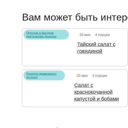
Вам может быть интер
Простые и быстрые
20 мин
4 порции
диетические рецепты
Тайский салат с
говядиной
Рецепты правильного
20 мин
4 порции
питания
Салат с
краснокочанной
капустой и бобами