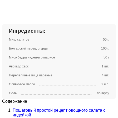
Ингредиенты:
Микс салатов
50 г.
Болгарский перец, огурцы
100 г.
Мясо бедра индейки отварное
50 г
Авокадо хасс
1 шт.
Перепелиные яйца вареные
4 шт.
Оливковое масло
2 ч.л.
Соль
по вкусу
Содержание
Пошаговый простой рецепт овощного салата с
индейкой