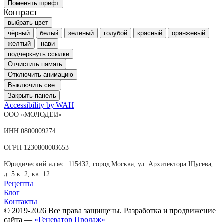
Поменять шрифт
Контраст
выбрать цвет
чёрный
белый
зеленый
голубой
красный
оранжевый
желтый
нави
подчеркнуть ссылки
Отчистить память
Отключить анимацию
Выключить свет
Закрыть панель
Accessibility by WAH
ООО «МОЛОДЕЙ»
ИНН 0800009274
ОГРН 1230800003653
Юридический адрес: 115432, город Москва, ул. Архитектора Щусева,
д. 5 к. 2, кв. 12
Рецепты
Блог
Контакты
© 2019-2026 Все права защищены. Разработка и продвижение
сайта —
«Генератор Продаж»