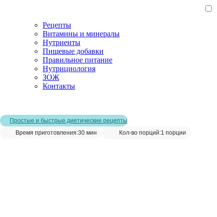
Рецепты
Витамины и минералы
Нутриенты
Пищевые добавки
Правильное питание
Нутрициология
ЗОЖ
Контакты
Главная страница
/
Рецепты
/
Овощной салат с индейкой
Простые и быстрые диетические рецепты
Время приготовления:
30 мин
Кол-во порций:
1 порции
Овощной салат с индейкой__
Сохранить рецепт: