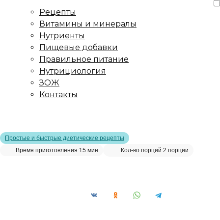
Рецепты
Витамины и минералы
Нутриенты
Пищевые добавки
Правильное питание
Нутрициология
ЗОЖ
Контакты
Главная страница
/
Рецепты
/
Рецепт салата из огурцов и
авокадо
Простые и быстрые диетические рецепты
Время приготовления:
15 мин
Кол-во порций:
2 порции
Рецепт салата из огурцов и авокадо__
Сохранить рецепт: