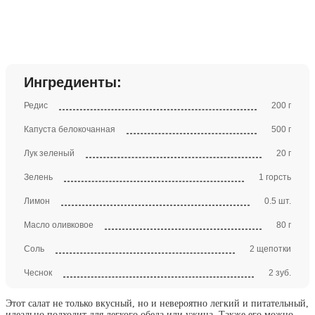
Ингредиенты:
Редис
200 г
Капуста белокочанная
500 г
Лук зеленый
20 г
Зелень
1 горсть
Лимон
0.5 шт.
Масло оливковое
80 г
Соль
2 щепотки
Чеснок
2 зуб.
Этот салат не только вкусный, но и невероятно легкий и питательный,
идеально подходит для легкого обеда или ужина. Также его можно