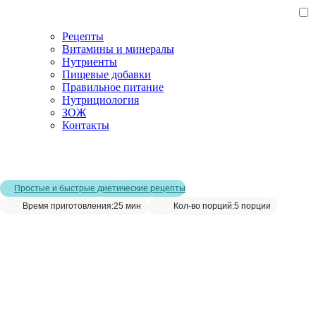
Рецепты
Витамины и минералы
Нутриенты
Пищевые добавки
Правильное питание
Нутрициология
ЗОЖ
Контакты
Главная страница
/
Рецепты
/
Свежий салат из капусты и редиса на
каждый день
Простые и быстрые диетические рецепты
Время приготовления:
25 мин
Кол-во порций:
5 порции
Свежий салат из капусты и редиса на
каждый день__
Сохранить рецепт: