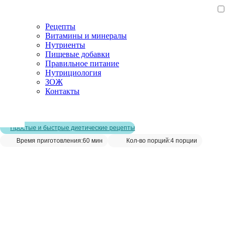
Рецепты
Витамины и минералы
Нутриенты
Пищевые добавки
Правильное питание
Нутрициология
ЗОЖ
Контакты
Главная страница
/
Рецепты
/
Запеченные куриные крылышки
Простые и быстрые диетические рецепты
Время приготовления:
60 мин
Кол-во порций:
4 порции
Запеченные куриные крылышки__
Сохранить рецепт: