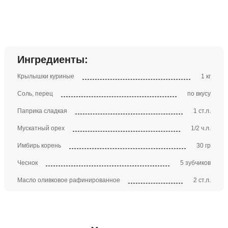
Ингредиенты:
Крылышки куриные
1 кг
Соль, перец
по вкусу
Паприка сладкая
1 ст.л.
Мускатный орех
1/2 ч.л.
Имбирь корень
30 гр
Чеснок
5 зубчиков
Масло оливковое рафинированное
2 ст.л.