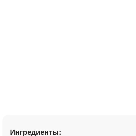
Паста из болгар
Сохранить рецепт:
Ингредиенты: