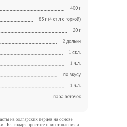
400 г
85 г (4 ст л с горкой)
20 г
2 дольки
1 ст.л.
1 ч.л.
по вкусу
1 ч.л.
пара веточек
асты из болгарских перцев на основе
ки. Благодаря простоте приготовления и