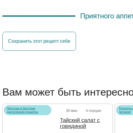
⠀⠀
Приятного аппе
Сохранить этот рецепт себе
Вам может быть интересн
Простые и быстрые
Рецепты 
30 мин
4 порции
диетические рецепты
питания
Тайский салат с
говядиной