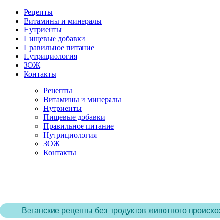
Рецепты
Витамины и минералы
Нутриенты
Пищевые добавки
Правильное питание
Нутрициология
ЗОЖ
Контакты
Рецепты
Витамины и минералы
Нутриенты
Пищевые добавки
Правильное питание
Нутрициология
ЗОЖ
Контакты
Главная страница
/
Рецепты
/
Паста из болгарских перцев
Веганские рецепты без продуктов животного происх