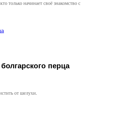
кто только начинает своё знакомство с
ца
 болгарского перца
истить от шелухи.