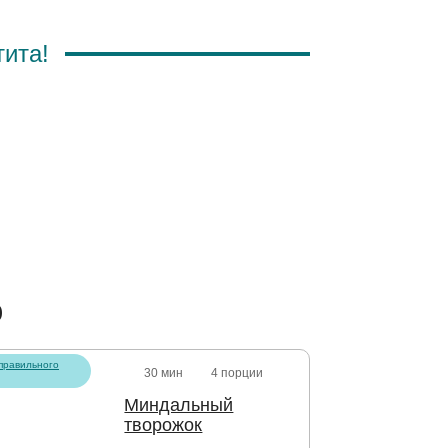
тита!
о
правильного
30 мин
4 порции
Миндальный
творожок