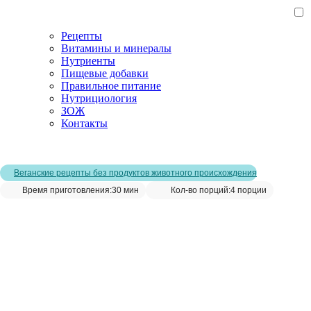
Рецепты
Витамины и минералы
Нутриенты
Пищевые добавки
Правильное питание
Нутрициология
ЗОЖ
Контакты
Главная страница
/
Рецепты
/
Гуакамоле домашний рецепт
Веганские рецепты без продуктов животного происхождения
Время приготовления:
30 мин
Кол-во порций:
4 порции
Гуакамоле домашний рецепт__
Сохранить рецепт: