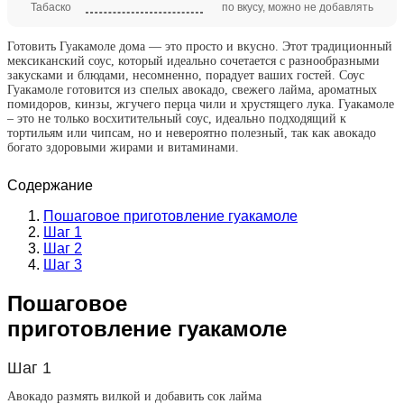
Табаско
по вкусу, можно не добавлять
Готовить Гуакамоле дома — это просто и вкусно. Этот традиционный
мексиканский соус, который идеально сочетается с разнообразными
закусками и блюдами, несомненно, порадует ваших гостей. Соус
Гуакамоле готовится из спелых авокадо, свежего лайма, ароматных
помидоров, кинзы, жгучего перца чили и хрустящего лука. Гуакамоле
– это не только восхитительный соус, идеально подходящий к
тортильям или чипсам, но и невероятно полезный, так как авокадо
богато здоровыми жирами и витаминами.
Содержание
Пошаговое приготовление гуакамоле
Шаг 1
Шаг 2
Шаг 3
Пошаговое
приготовление гуакамоле
Шаг 1
Авокадо размять вилкой и добавить сок лайма