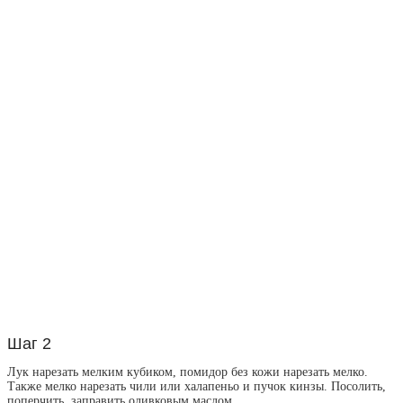
Шаг 2
Лук нарезать мелким кубиком, помидор без кожи нарезать мелко.
Также мелко нарезать чили или халапеньо и пучок кинзы. Посолить,
поперчить, заправить оливковым маслом.