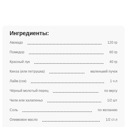
Ингредиенты:
Авокадо
120 гр
Помидор
60 гр
Красный лук
40 гр
Кинза (или петрушка)
маленький пучок
Лайм (сок)
1 ч.л
Чёрный молотый перец
по вкусу
Чили или халапеньо
1/2 шт
Соль
по желанию
Оливковое масло
1/2 ст.л