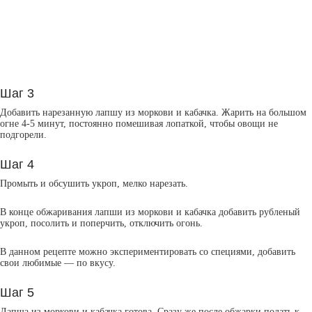
Шаг 3
Добавить нарезанную лапшу из моркови и кабачка. Жарить на большом
огне 4-5 минут, постоянно помешивая лопаткой, чтобы овощи не
подгорели.
Шаг 4
Промыть и обсушить укроп, мелко нарезать.
В конце обжаривания лапши из моркови и кабачка добавить рубленый
укроп, посолить и поперчить, отключить огонь.
В данном рецепте можно экспериментировать со специями, добавить
свои любимые — по вкусу.
Шаг 5
Лапша из моркови и кабачка готова. Сразу же после обжарки подать к