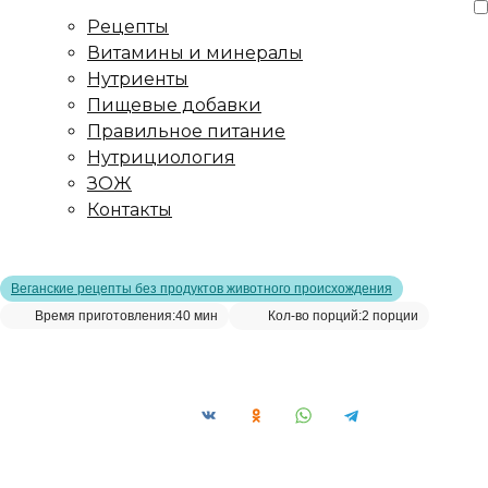
Рецепты
Витамины и минералы
Нутриенты
Пищевые добавки
Правильное питание
Нутрициология
ЗОЖ
Контакты
Главная страница
/
Рецепты
/
Лапша из моркови и кабачка
Веганские рецепты без продуктов животного происхождения
Время приготовления:
40 мин
Кол-во порций:
2 порции
Лапша из моркови и кабачка__
Сохранить рецепт: