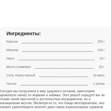
Ингредиенты:
Кабачок
250 г
Морковь
100 г
Укроп
10 г
Масло оливковое
20 г.
Соль, перец черный
по вкусу
Чеснок
1 зубчик
Сегодня мы погрузимся в мир здорового питания, приготовив
ароматную лапшу из моркови и кабачка. Этот рецепт порадует вас не
только своей простотой и доступностью ингредиентов, но и
насыщенным вкусом. Несмотря на то, что блюдо вегетарианское, оно
сможет удовлетворить аппетит даже самых взыскательных гурманов.