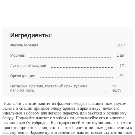
Ингредиенты:
Фасоль вареная
200г
Морковь
1 шт
Лук красный сладкий
1/2
Орехи грецкие
30г
Петрушка, орегано, мускатный орех, куркума,
по
паприка, соль
вкусу
Нежный и сытный паштет из фасоли обладает насыщенным вкусом.
Зелень и специи придают блюду аромат и яркий вкус, делая его
идеальным выбором для легкого перекуса или закуски к основному
блюду. Подавайте паштет с хлебом или используйте его в качестве
начинки для бутербродов. Благодаря своей многофункциональности и
простоте приготовления, этот паштет станет отличным дополнением к
вашему меню. Заранее приготовленный паштет может стать отличным