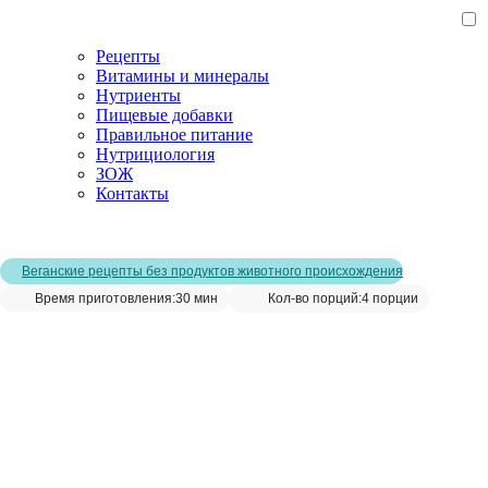
Рецепты
Витамины и минералы
Нутриенты
Пищевые добавки
Правильное питание
Нутрициология
ЗОЖ
Контакты
Главная страница
/
Рецепты
/
Паштет из фасоли рецепт
Веганские рецепты без продуктов животного происхождения
Время приготовления:
30 мин
Кол-во порций:
4 порции
Паштет из фасоли рецепт__
Сохранить рецепт: