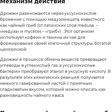
Механизм действия
Дрожжи размножаются через уксуснокислое
брожение с помощью медузомицета, известного
как чайный гриб (от латинских слов medusa –
«медуза» и mycetes – «гриб») . Этот организм
использует кофеин и танины из чая для
формирования своей клеточной структуры, богатой
целлюлозой.
Дрожжи в процессе обмена веществ превращают
углеводы в углекислый газ, а уксуснокислые
бактерии преобразуют этанол в уксусную кислоту. В
результате этих химических реакций получается
немного газированный настой с приятным
сладковатым вкусом, который можно описать как
разновидность чайного кваса.