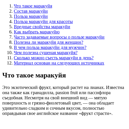
Что такое маракуйя
Состав маракуйи
Польза маракуйи
Польза маракуйи для красоты
Вредные свойства маракуйи
Как выбрать маракуйю
Часто задаваемые вопросы о пользе маракуйи
Полезна ли маракуйя для женщин?
В чем польза маракуйи для мужчин?
Чем полезна сушеная маракуйя?
Сколько можно съесть маракуйи в день?
Материал основан на следующих источниках
Что такое маракуйя
Это экзотический фрукт, который растет на лианах. Известна
она также как гранадилла, passion fruit или пассифлора
съедобная. Несмотря на свой внешний вид — мятую
поверхность и грязно-фиолетовый цвет, — она обладает
удивительно сладким и сочным вкусом, полностью
оправдывая свое английское название «фрукт страсти».