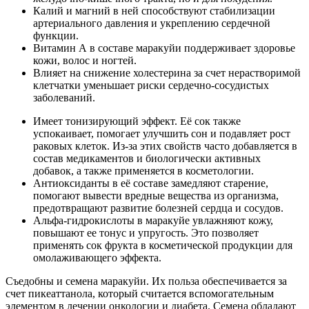
Калий и магний в ней способствуют стабилизации
артериального давления и укреплению сердечной
функции.
Витамин А в составе маракуйи поддерживает здоровье
кожи, волос и ногтей.
Влияет на снижение холестерина за счет нерастворимой
клетчатки уменьшает риски сердечно-сосудистых
заболеваний.
Имеет тонизирующий эффект. Её сок также
успокаивает, помогает улучшить сон и подавляет рост
раковых клеток. Из-за этих свойств часто добавляется в
состав медикаментов и биологически активных
добавок, а также применяется в косметологии.
Антиоксиданты в её составе замедляют старение,
помогают вывести вредные вещества из организма,
предотвращают развитие болезней сердца и сосудов.
Альфа-гидрокислоты в маракуйе увлажняют кожу,
повышают ее тонус и упругость. Это позволяет
применять сок фрукта в косметической продукции для
омолаживающего эффекта.
Съедобны и семена маракуйи. Их польза обеспечивается за
счет пикеаттанола, который считается вспомогательным
элементом в лечении онкологии и диабета. Семена обладают