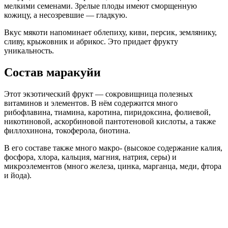
мелкими семенами. Зрелые плоды имеют сморщенную
кожицу, а несозревшие — гладкую.
Вкус мякоти напоминает облепиху, киви, персик, землянику,
сливу, крыжовник и абрикос. Это придает фрукту
уникальность.
Состав маракуйи
Этот экзотический фрукт — сокровищница полезных
витаминов и элементов. В нём содержится много
рибофлавина, тиамина, каротина, пиридоксина, фолиевой,
никотиновой, аскорбиновой пантотеновой кислоты, а также
филлохинона, токоферола, биотина.
В его составе также много макро- (высокое содержание калия,
фосфора, хлора, кальция, магния, натрия, серы) и
микроэлементов (много железа, цинка, марганца, меди, фтора
и йода).