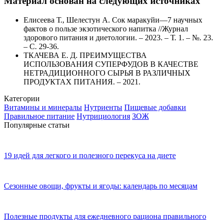
Материал основан на следующих источниках
Елисеева Т., Шелестун А. Сок маракуйи—7 научных
фактов о пользе экзотического напитка //Журнал
здорового питания и диетологии. – 2023. – Т. 1. – №. 23.
– С. 29-36.
ТКАЧЕВА Е. Д. ПРЕИМУЩЕСТВА
ИСПОЛЬЗОВАНИЯ СУПЕРФУДОВ В КАЧЕСТВЕ
НЕТРАДИЦИОННОГО СЫРЬЯ В РАЗЛИЧНЫХ
ПРОДУКТАХ ПИТАНИЯ. – 2021.
Категории
Витамины и минералы
Нутриенты
Пищевые добавки
Правильное питание
Нутрициология
ЗОЖ
Популярные статьи
19 идей для легкого и полезного перекуса на диете
Сезонные овощи, фрукты и ягоды: календарь по месяцам
Полезные продукты для ежедневного рациона правильного