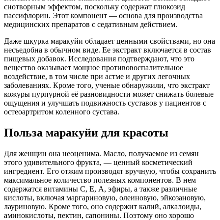
снотворным эффектом, поскольку содержат глюкозид
пассифлорин. Этот компонент — основа для производства
медицинских препаратов с седативным действием.
Даже шкурка маракуйи обладает ценными свойствами, но она
несъедобна в обычном виде. Ее экстракт включается в состав
пищевых добавок. Исследования подтверждают, что это
вещество оказывает мощное противовоспалительное
воздействие, в том числе при астме и других легочных
заболеваниях. Кроме того, ученые обнаружили, что экстракт
кожуры пурпурной её разновидности может снижать болевые
ощущения и улучшать подвижность суставов у пациентов с
остеоартритом коленного сустава.
Польза маракуйи для красоты
Для женщин она неоценима. Масло, получаемое из семян
этого удивительного фрукта, — ценный косметический
ингредиент. Его отжим производят вручную, чтобы сохранить
максимальное количество полезных компонентов. В нем
содержатся витамины С, Е, А, эфиры, а также различные
кислоты, включая маргариновую, олеиновую, эйкозановую,
лауриновую. Кроме того, оно содержит калий, алкалоиды,
аминокислоты, пектин, сапонины. Поэтому оно хорошо