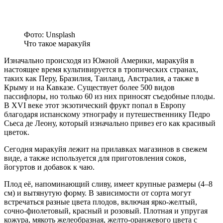
Фото: Unsplash
Что такое маракуйя
Изначально происходя из Южной Америки, маракуйя в
настоящее время культивируется в тропических странах,
таких как Перу, Бразилия, Таиланд, Австралия, а также в
Крыму и на Кавказе. Существует более 500 видов
пассифлоры, но только 60 из них приносят съедобные плоды.
В XVI веке этот экзотический фрукт попал в Европу
благодаря испанскому этнографу и путешественнику Педро
Сьеса де Леону, который изначально привез его как красивый
цветок.
Сегодня маракуйя лежит на прилавках магазинов в свежем
виде, а также используется для приготовления соков,
йогуртов и добавок к чаю.
Плод её, напоминающий сливу, имеет крупные размеры (4–8
см) и вытянутую форму. В зависимости от сорта могут
встречаться разные цвета плодов, включая ярко-желтый,
сочно-фиолетовый, красный и розовый. Плотная и упругая
кожура, мякоть желеобразная, желто-оранжевого цвета с