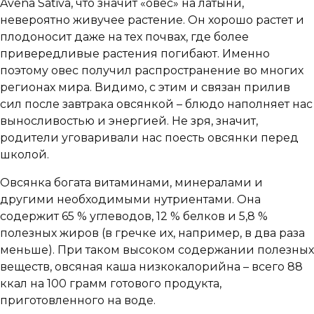
Avena Sativa, что значит «овес» на латыни,
невероятно живучее растение. Он хорошо растет и
плодоносит даже на тех почвах, где более
привередливые растения погибают. Именно
поэтому овес получил распространение во многих
регионах мира. Видимо, с этим и связан прилив
сил после завтрака овсянкой – блюдо наполняет нас
выносливостью и энергией. Не зря, значит,
родители уговаривали нас поесть овсянки перед
школой.
Овсянка богата витаминами, минералами и
другими необходимыми нутриентами. Она
содержит 65 % углеводов, 12 % белков и 5,8 %
полезных жиров (в гречке их, например, в два раза
меньше). При таком высоком содержании полезных
веществ, овсяная каша низкокалорийна – всего 88
ккал на 100 грамм готового продукта,
приготовленного на воде.