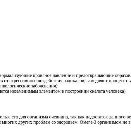
 нормализующие кровяное давление и предотвращающие образов
 от агрессивного воздействия радикалов, замедляют процесс ст
нкологические заболевания);
яется незаменимым элементом в построении скелета человека);
льза его для организма очевидна, так как недостаток данного в
й многих других проблем со здоровьем. Омега-3 организмом не 