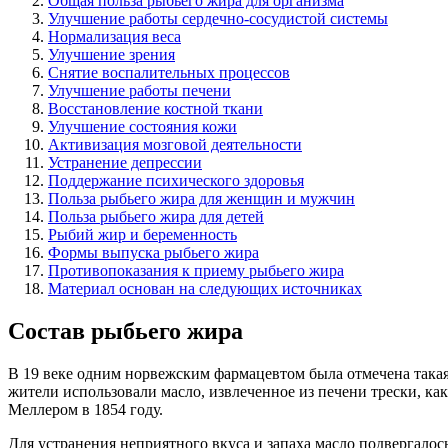
Общая польза рыбьего жира для организма
Улучшение работы сердечно-сосудистой системы
Нормализация веса
Улучшение зрения
Снятие воспалительных процессов
Улучшение работы печени
Восстановление костной ткани
Улучшение состояния кожи
Активизация мозговой деятельности
Устранение депрессии
Поддержание психического здоровья
Польза рыбьего жира для женщин и мужчин
Польза рыбьего жира для детей
Рыбий жир и беременность
Формы выпуска рыбьего жира
Противопоказания к приему рыбьего жира
Материал основан на следующих источниках
Состав рыбьего жира
В 19 веке одним норвежским фармацевтом была отмечена такая
жители использовали масло, извлеченное из печени трески, ка
Меллером в 1854 году.
Для устранения неприятного вкуса и запаха масло подвергалос