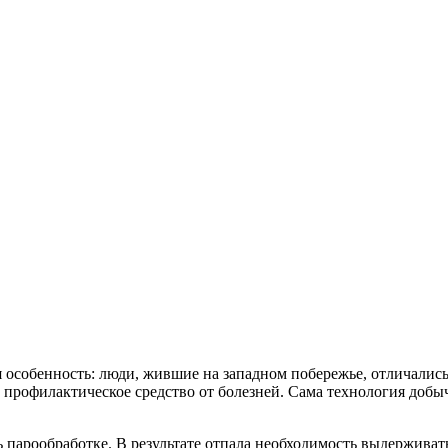
 особенность: люди, жившие на западном побережье, отличались
к профилактическое средство от болезней. Сама технология доб
ь парообработке. В результате отпала необходимость выдерживат