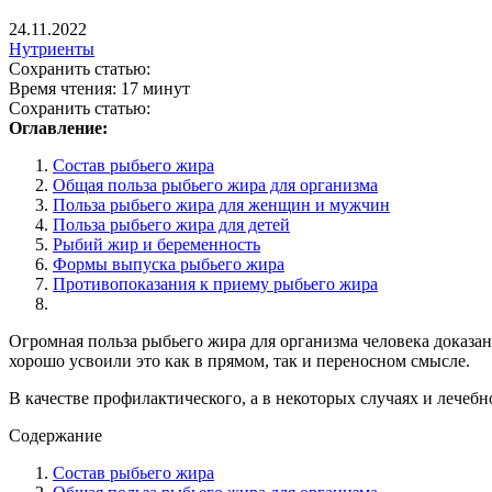
24.11.2022
Нутриенты
Сохранить статью:
Время чтения:
17 минут
Сохранить статью:
Оглавление:
Состав рыбьего жира
Общая польза рыбьего жира для организма
Польза рыбьего жира для женщин и мужчин
Польза рыбьего жира для детей
Рыбий жир и беременность
Формы выпуска рыбьего жира
Противопоказания к приему рыбьего жира
Огромная польза рыбьего жира для организма человека доказан
хорошо усвоили это как в прямом, так и переносном смысле.
В качестве профилактического, а в некоторых случаях и лечебн
Содержание
Состав рыбьего жира