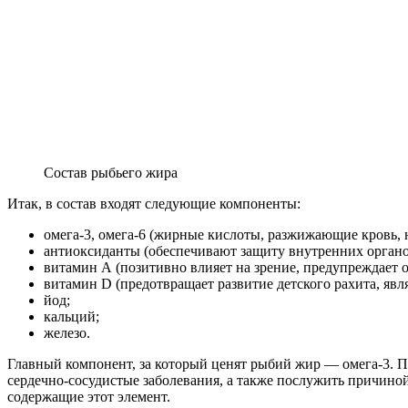
Состав рыбьего жира
Итак, в состав входят следующие компоненты:
омега-3, омега-6 (жирные кислоты, разжижающие кровь,
антиоксиданты (обеспечивают защиту внутренних органов
витамин А (позитивно влияет на зрение, предупреждает о
витамин D (предотвращает развитие детского рахита, явл
йод;
кальций;
железо.
Главный компонент, за который ценят рыбий жир — омега-3. По
сердечно-сосудистые заболевания, а также послужить причино
содержащие этот элемент.