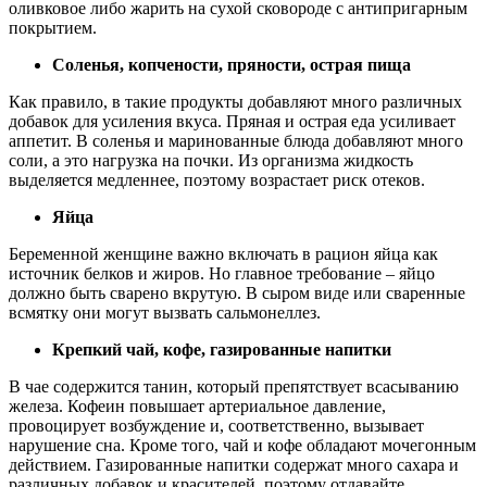
оливковое либо жарить на сухой сковороде с антипригарным
покрытием.
Соленья, копчености, пряности, острая пища
Как правило, в такие продукты добавляют много различных
добавок для усиления вкуса. Пряная и острая еда усиливает
аппетит. В соленья и маринованные блюда добавляют много
соли, а это нагрузка на почки. Из организма жидкость
выделяется медленнее, поэтому возрастает риск отеков.
Яйца
Беременной женщине важно включать в рацион яйца как
источник белков и жиров. Но главное требование – яйцо
должно быть сварено вкрутую. В сыром виде или сваренные
всмятку они могут вызвать сальмонеллез.
Крепкий чай, кофе, газированные напитки
В чае содержится танин, который препятствует всасыванию
железа. Кофеин повышает артериальное давление,
провоцирует возбуждение и, соответственно, вызывает
нарушение сна. Кроме того, чай и кофе обладают мочегонным
действием. Газированные напитки содержат много сахара и
различных добавок и красителей, поэтому отдавайте