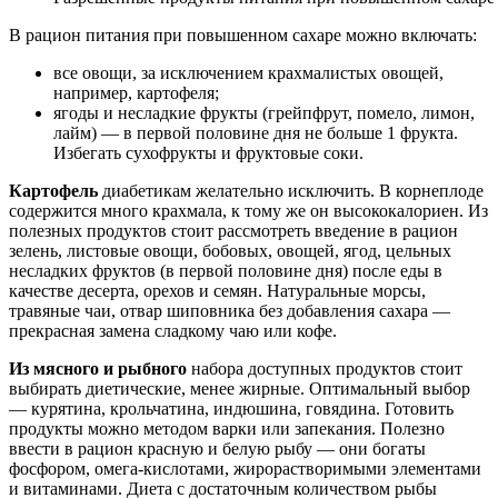
В рацион питания при повышенном сахаре можно включать:
все овощи, за исключением крахмалистых овощей,
например, картофеля;
ягоды и несладкие фрукты (грейпфрут, помело, лимон,
лайм) — в первой половине дня не больше 1 фрукта.
Избегать сухофрукты и фруктовые соки.
Картофель
диабетикам желательно исключить. В корнеплоде
содержится много крахмала, к тому же он высококалориен. Из
полезных продуктов стоит рассмотреть введение в рацион
зелень, листовые овощи, бобовых, овощей, ягод, цельных
несладких фруктов (в первой половине дня) после еды в
качестве десерта, орехов и семян. Натуральные морсы,
травяные чаи, отвар шиповника без добавления сахара —
прекрасная замена сладкому чаю или кофе.
Из мясного и рыбного
набора доступных продуктов стоит
выбирать диетические, менее жирные. Оптимальный выбор
— курятина, крольчатина, индюшина, говядина. Готовить
продукты можно методом варки или запекания. Полезно
ввести в рацион красную и белую рыбу — они богаты
фосфором, омега-кислотами, жирорастворимыми элементами
и витаминами. Диета с достаточным количеством рыбы