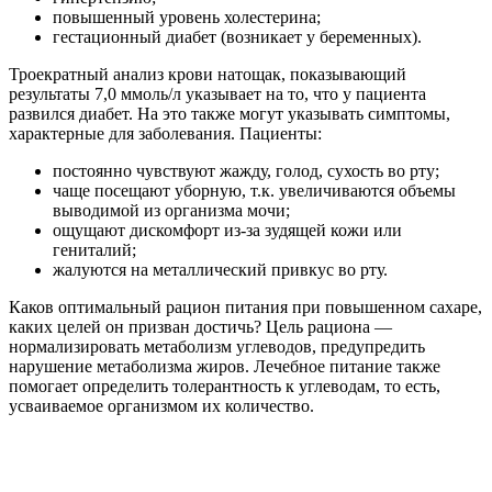
повышенный уровень холестерина;
гестационный диабет (возникает у беременных).
Троекратный анализ крови натощак, показывающий
результаты 7,0 ммоль/л указывает на то, что у пациента
развился диабет. На это также могут указывать симптомы,
характерные для заболевания. Пациенты:
постоянно чувствуют жажду, голод, сухость во рту;
чаще посещают уборную, т.к. увеличиваются объемы
выводимой из организма мочи;
ощущают дискомфорт из-за зудящей кожи или
гениталий;
жалуются на металлический привкус во рту.
Каков оптимальный рацион питания при повышенном сахаре,
каких целей он призван достичь? Цель рациона —
нормализировать метаболизм углеводов, предупредить
нарушение метаболизма жиров. Лечебное питание также
помогает определить толерантность к углеводам, то есть,
усваиваемое организмом их количество.