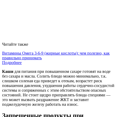
Читайте также
Витамины Омега 3-6-9 (жирные кислоты): чем полезно, как
правильно принимать
Подробнее
Каши
для питания при повышенном сахаре готовят на воде
без сахара и масла. Солить блюдо можно минимально, т.к.
слишком соленая еда приведет к отекам, возрастет риск
повышения давления, ухудшения работы сердечно-сосудистой
системы и сопряженных с этим обстоятельством опасных
состояний. Не стоит щедро приправлять блюда специями —
это может вызвать раздражение ЖКТ и заставит
поджелудочную железу работать на износ.
Запрещенные продукты при