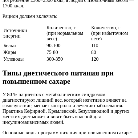
потребление 2300–2500 ккал, а людям с избыточным весом —
1700 ккал.
Рацион должен включать:
Количество, г
Количество, г
Источники
(при нормальном
(при избыточном
энергии
весе)
весе)
Белки
90-100
110
Жиры
75-80
80
Углеводы
300-350
120
Типы диетического питания при
повышенном сахаре
У 80 % пациентов с метаболическим синдромом
диагностируют лишний вес, который негативно влияет на
самочувствие, мешает контролю и лечению заболевания.
Практика Кефирной, Кремлевской, Безуглеводной и других
жестких диет может и вовсе быть опасной для
инсулинозаивисимых людей.
Основные виды программ питания при повышенном сахаре: