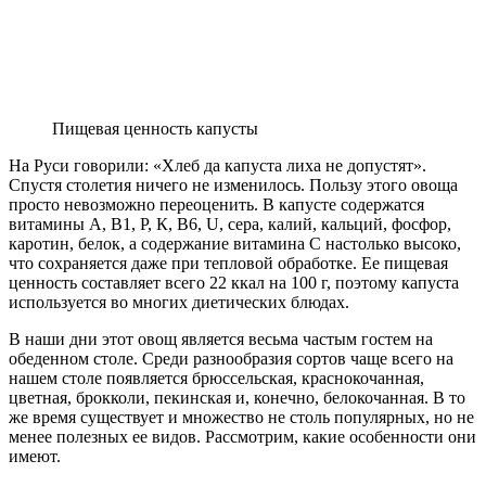
Пищевая ценность капусты
На Руси говорили: «Хлеб да капуста лиха не допустят».
Спустя столетия ничего не изменилось. Пользу этого овоща
просто невозможно переоценить. В капусте содержатся
витамины А, В1, Р, К, В6, U, сера, калий, кальций, фосфор,
каротин, белок, а содержание витамина С настолько высоко,
что сохраняется даже при тепловой обработке. Ее пищевая
ценность составляет всего 22 ккал на 100 г, поэтому капуста
используется во многих диетических блюдах.
В наши дни этот овощ является весьма частым гостем на
обеденном столе. Среди разнообразия сортов чаще всего на
нашем столе появляется брюссельская, краснокочанная,
цветная, брокколи, пекинская и, конечно, белокочанная. В то
же время существует и множество не столь популярных, но не
менее полезных ее видов. Рассмотрим, какие особенности они
имеют.