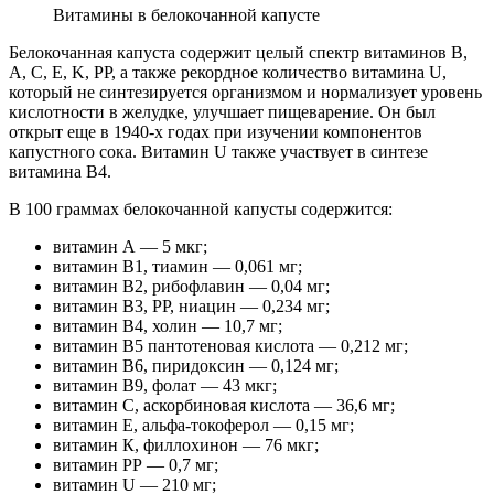
Витамины в белокочанной капусте
Белокочанная капуста содержит целый спектр витаминов B,
A, C, E, K, PP, а также рекордное количество витамина U,
который не синтезируется организмом и нормализует уровень
кислотности в желудке, улучшает пищеварение. Он был
открыт еще в 1940-х годах при изучении компонентов
капустного сока. Витамин U также участвует в синтезе
витамина B4.
В 100 граммах белокочанной капусты содержится:
витамин А — 5 мкг;
витамин B1, тиамин — 0,061 мг;
витамин B2, рибофлавин — 0,04 мг;
витамин B3, PP, ниацин — 0,234 мг;
витамин B4, холин — 10,7 мг;
витамин B5 пантотеновая кислота — 0,212 мг;
витамин B6, пиридоксин — 0,124 мг;
витамин B9, фолат — 43 мкг;
витамин С, аскорбиновая кислота — 36,6 мг;
витамин Е, альфа-токоферол — 0,15 мг;
витамин К, филлохинон — 76 мкг;
витамин РР — 0,7 мг;
витамин U — 210 мг;