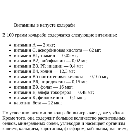
Витамины в капусте кольраби
В 100 грамм кольраби содержатся следующие витамины:
витамин А — 2 мкг;
витамин С, аскорбиновая кислота — 62 мг;
витамин B1, тиамин — 0,05 мг;
витамин B2, рибофлавин — 0,02 мг;
витамин B3, PP, ниацин — 0,4 мг;
витамин B4, холин — 12,3 мг;
витамин B5 пантотеновая кислота — 0,165 мг;
витамин B6, пиридоксин — 0,15 мг;
витамин B9, фолат — 16 мкг;
витамин Е, альфа-токоферол — 0,48 мг;
витамин К, филлохинон — 0,1 мкг;
каротин, бета — 22 мкг.
По усвоению витаминов кольраби выигрывает даже у яблок.
Кроме того, она содержит большое количество растительных
белков, минеральных солей, углеводов и насыщает организм
калием, кальцием, каротином, фосфором, кобальтом, магнием,