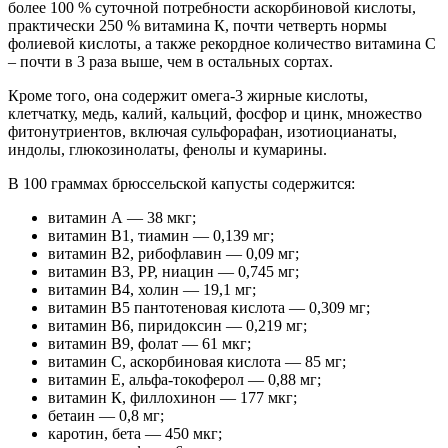
более 100 % суточной потребности аскорбиновой кислоты,
практически 250 % витамина К, почти четверть нормы
фолиевой кислоты, а также рекордное количество витамина С
– почти в 3 раза выше, чем в остальных сортах.
Кроме того, она содержит омега-3 жирные кислоты,
клетчатку, медь, калий, кальций, фосфор и цинк, множество
фитонутриентов, включая сульфорафан, изотиоцианаты,
индолы, глюкозинолаты, фенолы и кумарины.
В 100 граммах брюссельской капусты содержится:
витамин А — 38 мкг;
витамин B1, тиамин — 0,139 мг;
витамин B2, рибофлавин — 0,09 мг;
витамин B3, PP, ниацин — 0,745 мг;
витамин B4, холин — 19,1 мг;
витамин B5 пантотеновая кислота — 0,309 мг;
витамин B6, пиридоксин — 0,219 мг;
витамин B9, фолат — 61 мкг;
витамин С, аскорбиновая кислота — 85 мг;
витамин Е, альфа-токоферол — 0,88 мг;
витамин К, филлохинон — 177 мкг;
бетаин — 0,8 мг;
каротин, бета — 450 мкг;