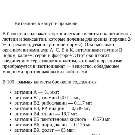
Витамины в капусте брокколи
В брокколи содержатся органические кислоты и каротиноиды
лютеин и зеаксантин, которые полезны для зрения (порядка 24
% от рекомендуемой суточной нормы). Она насыщает
организм витаминами А, С, Е и К, витаминами группы В,
йодом, калием, серой и фосфором. Этот овощ богат
соединением серы глюкозинолатом, который в организме
преобразуется в изотиоцианат — вещество, обладающее
мощными противораковыми свойствами.
В 100 граммах капусты брокколи содержится:
витамин А — 31 мкг;
витамин B1, тиамин 0,071 – мг;
витамин B2, рибофлавин — 0,117 мг;
витамин B3, PP, ниацин — 0,639 мг;
витамин B4, холин — 18,7 мг;
витамин B5 пантотеновая кислота — 0,573 мг;
витамин B6, пиридоксин — 0,175 мг;
витамин B9, фолат — 63 мкг;