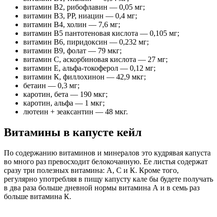
витамин B2, рибофлавин — 0,05 мг;
витамин B3, PP, ниацин — 0,4 мг;
витамин B4, холин — 7,6 мг;
витамин B5 пантотеновая кислота — 0,105 мг;
витамин B6, пиридоксин — 0,232 мг;
витамин B9, фолат — 79 мкг;
витамин С, аскорбиновая кислота — 27 мг;
витамин Е, альфа-токоферол — 0,12 мг;
витамин К, филлохинон — 42,9 мкг;
бетаин — 0,3 мг;
каротин, бета — 190 мкг;
каротин, альфа — 1 мкг;
лютеин + зеаксантин — 48 мкг.
Витамины в капусте кейл
По содержанию витаминов и минералов это кудрявая капуста
во много раз превосходит белокочанную. Ее листья содержат
сразу три полезных витамина: А, С и К. Кроме того,
регулярно употребляя в пищу капусту кале бы будете получать
в два раза больше дневной нормы витамина А и в семь раз
больше витамина К.