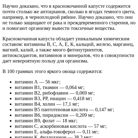
Научно доказано, что в краснокочанной капусте содержится
почти столько же антоцианов, сколько в ягодах темного цвета,
например, в черноплодной рябине. Научно доказано, что они
не только защищают от рака и преждевременного старения, но
и помогают организму вывести токсичные вещества.
Краснокочанная капуста обладает уникальным химическим
составом: витамины В, С, А, Е, К, кальций, железо, марганец,
магний, калий, а также много фитонутриентов,
антиоксидантов, витаминов и минералов, что в совокупности
дает невероятную пользу для организма.
В 100 граммах этого яркого овоща содержится:
витамин А — 56 мкг;
витамин B1, тиамин — 0,064 мг;
витамин B2, рибофлавин — 0,069 мг;
витамин B3, PP, ниацин — 0,418 мг;
витамин B4, холин — 17,1 мг;
витамин B5 пантотеновая кислота — 0,147 мг;
витамин B6, пиридоксин — 0,209 мг;
витамин B9, фолат — 18 мкг;
витамин С, аскорбиновая кислота — 57 мг;
витамин Е, альфа-токоферол — 0,11 мг;
витамин К, филлохинон — 38,2 мкг;