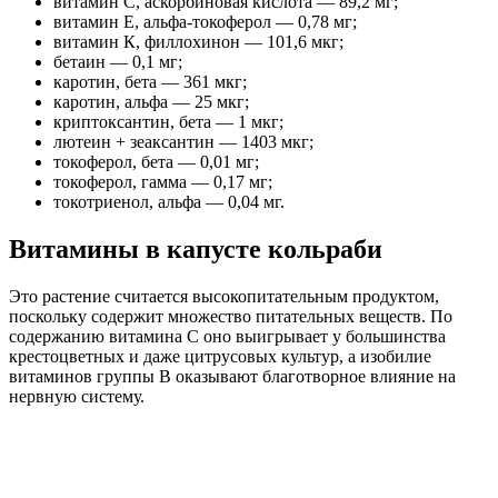
витамин С, аскорбиновая кислота — 89,2 мг;
витамин Е, альфа-токоферол — 0,78 мг;
витамин К, филлохинон — 101,6 мкг;
бетаин — 0,1 мг;
каротин, бета — 361 мкг;
каротин, альфа — 25 мкг;
криптоксантин, бета — 1 мкг;
лютеин + зеаксантин — 1403 мкг;
токоферол, бета — 0,01 мг;
токоферол, гамма — 0,17 мг;
токотриенол, альфа — 0,04 мг.
Витамины в капусте кольраби
Это растение считается высокопитательным продуктом,
поскольку содержит множество питательных веществ. По
содержанию витамина С оно выигрывает у большинства
крестоцветных и даже цитрусовых культур, а изобилие
витаминов группы В оказывают благотворное влияние на
нервную систему.