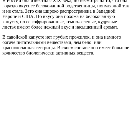
В России она известна с XIX века, но несмотря на то, что она
гораздо вкуснее белокочанной родственницы, популярной так
и не стала. Зато она широко распространена в Западной
Европе и США. По вкусу она похожа на белокочанную
капусту, но ее гофрированные, темно-зеленые, кудрявые
листья имеют более нежный вкус и насыщенный аромат.
В савойской капусте нет грубых прожилок, и она намного
богаче питательными веществами, чем бело- или
краснокочанная сестрицы. В своем составе она имеет большое
количество биологически активных веществ.