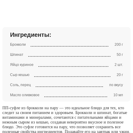
Ингредиенты:
Брокколи
200 г
Шпинат
50 г
Яйцо куриное
2 шт.
Сыр кешью
20 г
Соль, перец
по вкусу
Масло оливковое
10 мл
ПП-суфле из брокколи на пару — это идеальное блюдо для тех, кто
следит за своим питанием и здоровьем. Брокколи и шпинат, богатые
витаминами и минералами, сочетаются с питательными яйцами и
нежным сыром из кешью, создавая невероятно вкусное и полезное
блюдо. Это суфле готовится на пару, что позволяет сохранить все
полезные свойства ингредиентов. Подавайте его на завтрак или ужин,