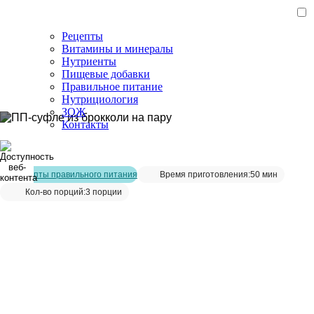
Рецепты
Витамины и минералы
Нутриенты
Пищевые добавки
Правильное питание
Нутрициология
ЗОЖ
Контакты
Главная страница
/
Рецепты
/
ПП-суфле из брокколи на пару
Рецепты правильного питания
Время приготовления:
50 мин
Кол-во порций:
3 порции
ПП-суфле из брокколи на пару__
Сохранить рецепт: