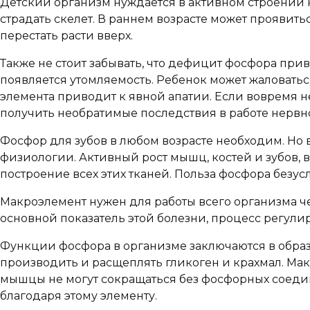
Детский организм нуждается в активном строении к
страдать скелет. В раннем возрасте может проявит
перестать расти вверх.
Также не стоит забывать, что дефицит фосфора при
появляется утомляемость. Ребенок может жаловаться
элемента приводит к явной апатии. Если вовремя 
получить необратимые последствия в работе нервн
Фосфор для зубов в любом возрасте необходим. Но в
физиологии. Активный рост мышц, костей и зубов, в
построение всех этих тканей. Польза фосфора безус
Макроэлемент нужен для работы всего организма ч
основной показатель этой болезни, процесс регули
Функции фосфора в организме заключаются в образ
производить и расщеплять гликоген и крахмал. Мак
мышцы не могут сокращаться без фосфорных соедин
благодаря этому элементу.