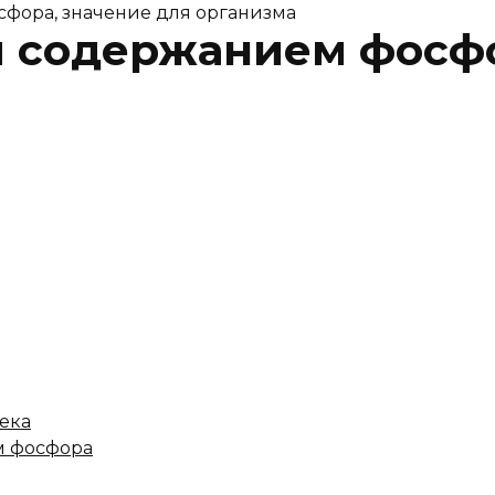
фора, значение для организма
 содержанием фосфо
ека
м фосфора