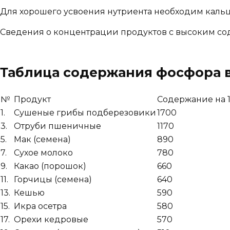
Для хорошего усвоения нутриента необходим каль
Сведения о концентрации продуктов с высоким со
Таблица содержания фосфора в
№
Продукт
Содержание на 1
1.
Сушеные грибы подберезовики
1700
3.
Отруби пшеничные
1170
5.
Мак (семена)
890
7.
Сухое молоко
780
9.
Какао (порошок)
660
11.
Горчицы (семена)
640
13.
Кешью
590
15.
Икра осетра
580
17.
Орехи кедровые
570