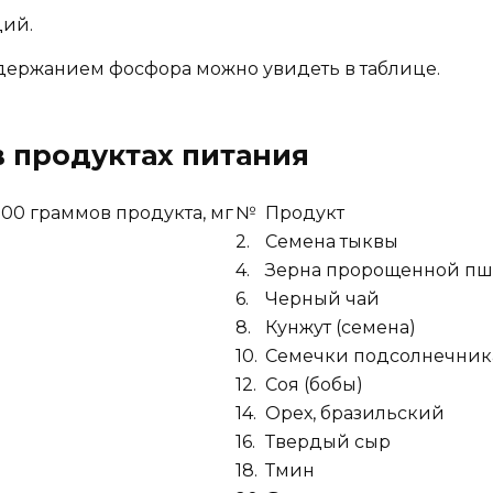
ций.
держанием фосфора можно увидеть в таблице.
 продуктах питания
00 граммов продукта, мг
№
Продукт
2.
Семена тыквы
4.
Зерна пророщенной п
6.
Черный чай
8.
Кунжут (семена)
10.
Семечки подсолнечник
12.
Соя (бобы)
14.
Орех, бразильский
16.
Твердый сыр
18.
Тмин