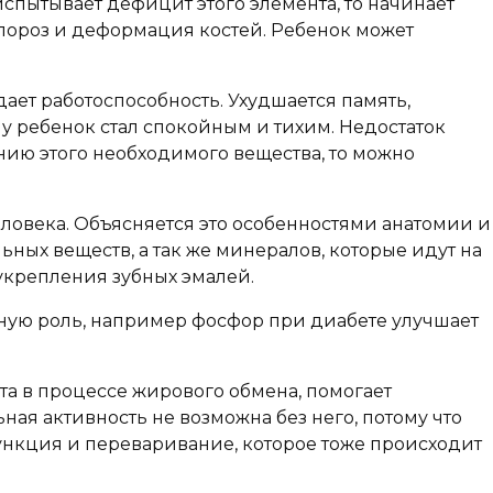
испытывает дефицит этого элемента, то начинает
еопороз и деформация костей. Ребенок может
ает работоспособность. Ухудшается память,
му ребенок стал спокойным и тихим. Недостаток
ию этого необходимого вещества, то можно
человека. Объясняется это особенностями анатомии и
ьных веществ, а так же минералов, которые идут на
 укрепления зубных эмалей.
жную роль, например фосфор при диабете улучшает
а в процессе жирового обмена, помогает
ая активность не возможна без него, потому что
ункция и переваривание, которое тоже происходит