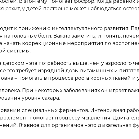
остей. В этом ему помогает фосфор. Когда ребенок 
ься рахит, у детей постарше может наблюдаться ост
водит к понижению интеллектуального развития. Пад
 на головные боли. Важно заметить, и понять, поче
не начать коррекционные мероприятия по восполнен
ой системы.
 детском – эта потребность выше, чем у взрослого 
се это требует изрядной дозы витаминных и питател
ловна – помогать в процессе роста костных тканей и
еловека. При некоторых заболеваниях он играет ва
рования уровня сахара.
овании специальных ферментов. Интенсивная работ
роэлемент помогает процессу мышления. Двигательн
ений. Главное для организмов – это дыхательная ф