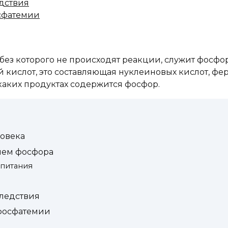
дствия
сфатемии
без которого не происходят реакции, служит фосфо
й кислот, это составляющая нуклеиновых кислот, фе
в каких продуктах содержится фосфор.
ловека
ием фосфора
 питания
ледствия
фосфатемии