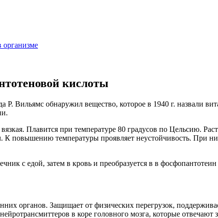
в организме
нтотеновой кислоты
да Р. Вильямс обнаружил вещество, которое в 1940 г. назвали в
ии.
язкая. Плавится при температуре 80 градусов по Цельсию. Раств
К повышению температуры проявляет неустойчивость. При низки
чник с едой, затем в кровь и преобразуется в в фосфопантотеин
них органов. Защищает от физических перегрузок, поддержива
ейротрансмиттеров в коре головного мозга, которые отвечают за