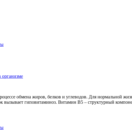
ты
в организме
процессе обмена жиров, белков и углеводов. Для нормальной жиз
аток вызывает гиповитаминоз. Витамин В5 – структурный компон
ты