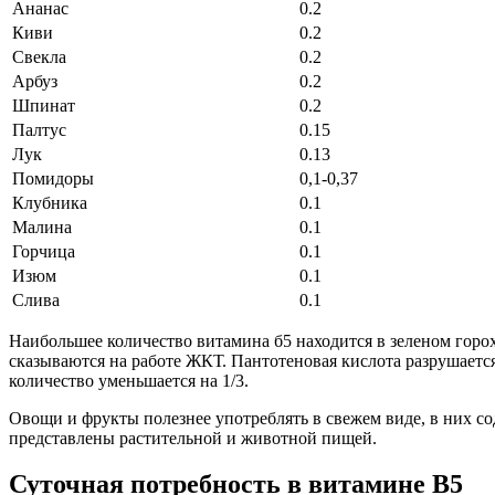
Ананас
0.2
Киви
0.2
Свекла
0.2
Арбуз
0.2
Шпинат
0.2
Палтус
0.15
Лук
0.13
Помидоры
0,1-0,37
Клубника
0.1
Малина
0.1
Горчица
0.1
Изюм
0.1
Слива
0.1
Наибольшее количество витамина б5 находится в зеленом гор
сказываются на работе ЖКТ. Пантотеновая кислота разрушаетс
количество уменьшается на 1/3.
Овощи и фрукты полезнее употреблять в свежем виде, в них с
представлены растительной и животной пищей.
Суточная потребность в витамине B5