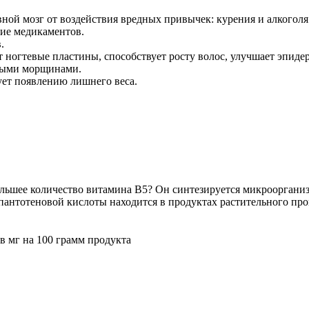
вной мозг от воздействия вредных привычек: курения и алкоголя
ие медикаментов.
.
 ногтевые пластины, способствует росту волос, улучшает эпиде
нными морщинами.
ует появлению лишнего веса.
ольшее количество витамина В5? Он синтезируется микроорганиз
 пантотеновой кислоты находится в продуктах растительного пр
в мг на 100 грамм продукта