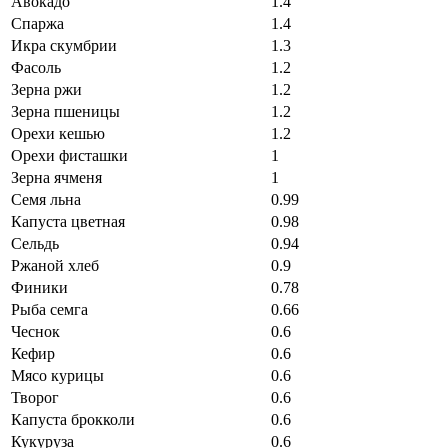
Авокадо
1.4
Спаржа
1.4
Икра скумбрии
1.3
Фасоль
1.2
Зерна ржи
1.2
Зерна пшеницы
1.2
Орехи кешью
1.2
Орехи фисташки
1
Зерна ячменя
1
Семя льна
0.99
Капуста цветная
0.98
Сельдь
0.94
Ржаной хлеб
0.9
Финики
0.78
Рыба семга
0.66
Чеснок
0.6
Кефир
0.6
Мясо курицы
0.6
Творог
0.6
Капуста брокколи
0.6
Кукуруза
0.6