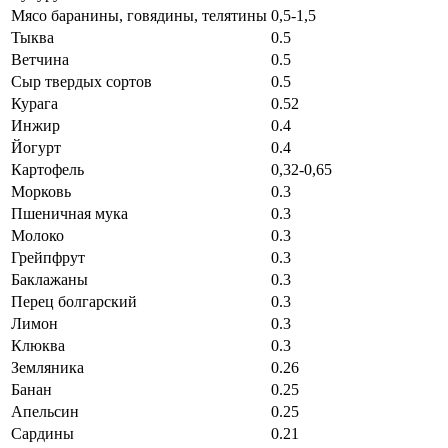
Мясо баранины, говядины, телятины
0,5-1,5
Тыква
0.5
Ветчина
0.5
Сыр твердых сортов
0.5
Курага
0.52
Инжир
0.4
Йогурт
0.4
Картофель
0,32-0,65
Морковь
0.3
Пшеничная мука
0.3
Молоко
0.3
Грейпфрут
0.3
Баклажаны
0.3
Перец болгарский
0.3
Лимон
0.3
Клюква
0.3
Земляника
0.26
Банан
0.25
Апельсин
0.25
Сардины
0.21