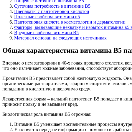
Пищевые источники витамина В5
Суточная потребность в витамине B5
Препараты с пантотеновой кислотой
Полезные свойства витамина в5
Пантотеновая кислота в косметологии и дерматологии
Факторы, вызывающие нехватку и избыток витамина в5 
Вредные свойства витамина В5
Материал основан на следующих источниках
Общая характеристика витамина В5 па
Впервые о нем заговорили в 40-х годах прошлого столетия, ког
что оно излечивает кожные заболевания, способствует абсорбц
Провитамин В5 представляет собой желтоватую жидкость. Она в
органическими растворителями, эфирным спиртом и амиловым. 
попадании в кислотную и щелочную среду.
Лекарственная форма – кальций пантотенат. В5 попадает в кише
приносит пользу и не вызывает вред.
Биологическая роль витамина В5 огромная:
Витамин В5 уменьшает воспалительные процессы внутрен
Участвует в передаче информации с помощью выработки н