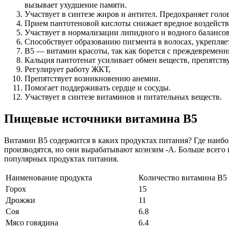
вызывает ухудшение памяти.
Участвует в синтезе жиров и антител. Предохраняет голо
Прием пантотеновой кислоты снижает вредное воздейств
Участвует в нормализации липидного и водного балансов
Способствует образованию пигмента в волосах, укрепляет
В5 — витамин красоты, так как борется с преждевреме
Кальция пантотенат усиливает обмен веществ, препятств
Регулирует работу ЖКТ,
Препятствует возникновению анемии.
Помогает поддерживать сердце и сосуды.
Участвует в синтезе витаминов и питательных веществ.
Пищевые источники витамина В5
Витамин В5 содержится в каких продуктах питания? Где наиб
производятся, но они вырабатывают коэнзим -А. Больше всего
популярных продуктах питания.
Наименование продукта
Количество витамина В5 
Горох
15
Дрожжи
11
Соя
6.8
Мясо говядина
6.4