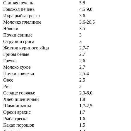
Свиная печень
5.8
Говяжья печень
4,5-9,0
Икра рыбы треска
3.6
Молочко пчелиное
3,6-26,5
Яблоки
3.5
Почки свиные
3
Отруби из риса
3
Желток куриного яйца
2,7-7
Грибы белые
2.7
Гречка
2.6
Молоко сухое
2.7
Почки говяжьи
2,5-4
Овес
2.5
Рис
2
Сердце говяжье
2,0-6,0
Хлеб пшеничный
1.8
Шампиньоны
1,7-2,5
Орехи арахис
1.7
Рыба треска
1.6
Какао порошок
1.5