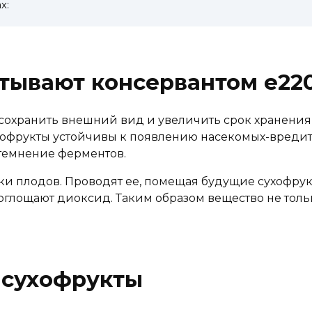
х:
тывают консервантом е22
охранить внешний вид и увеличить срок хранения з
хофрукты устойчивы к появлению насекомых-вреди
отемнение ферментов.
ки плодов. Проводят ее, помещая будущие сухофру
 поглощают диоксид. Таким образом вещество не тол
 сухофрукты