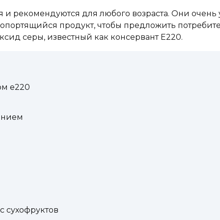
 и рекомендуются для любого возраста. Они очень
оропортящийся продукт, чтобы предложить потребит
сид серы, известный как консервант Е220.
ом е220
ением
с сухофруктов