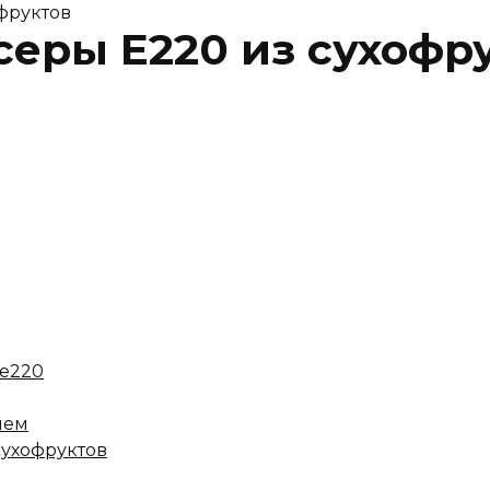
офруктов
серы Е220 из сухофр
 е220
ием
сухофруктов