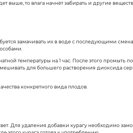
ет выше, то влага начнёт забирать и другие вещест
ребуется замачивать их в воде с последующими см
особами.
атной температуры на 1 час. После этого промыть п
емешивать для большего растворения диоксида серы
ачества конкретного вида плодов.
ет. Для удаления добавки курагу необходимо замоч
е этого курага готова к употреблению.