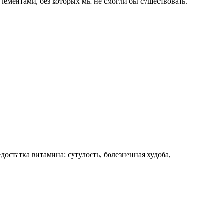
элементами, без которых мы не смогли бы существовать.
остатка витамина: сутулость, болезненная худоба,