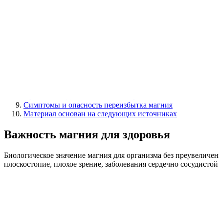
факта, что это вещество поставлено по важности одновременно 
Содержание
Важность магния для здоровья
Польза магния для организма человека
Значение магния для детей и беременных
Продукты, содержащие магний
Таблица содержания mg в продуктах питания
Витаминные комплексы и препараты
Суточная норма
Признаки недостатка магния в организме
Симптомы и опасность переизбытка магния
Материал основан на следующих источниках
Важность магния для здоровья
Биологическое значение магния для организма без преувеличен
плоскостопие, плохое зрение, заболевания сердечно сосудисто