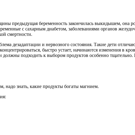
енщины предыдущая беременность закончилась выкидышем, она 
еременные с сахарным диабетом, заболеваниями органов желудо
кой смертности.
блема дезадаптации и нервозного состояния. Такие дети отлича
концентрироваться, быстро устает, начинаются изменения в кро
ли должны подходить к выбором продуктов особенно тщательно. 
м, надо знать, какие продукты богаты магнием.
ия: