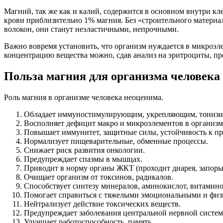
Магний, так же как и калий, содержится в основном внутри кл
крови приблизительно 1% магния. Без «строительного материа
волокон, они станут неэластичными, непрочными.
Важно вовремя установить, что организм нуждается в микроэле
концентрацию вещества можно, сдав анализ на эритроциты, п
Польза магния для организма человека
Роль магния в организме человека неоценима.
Обладает иммуностимулирующим, укрепляющим, тониз
Восполняет дефицит макро и микроэлементов в организм
Повышает иммунитет, защитные силы, устойчивость к п
Нормализует пищеварительные, обменные процессы.
Снижает риск развития онкологии.
Предупреждает спазмы в мышцах.
Приводит в норму органы ЖКТ (проходит диарея, запоры
Очищает организм от токсинов, радикалов.
Способствует синтезу минералов, аминокислот, витамино
Помогает справиться с тяжелыми эмоциональными и физ
Нейтрализует действие токсических веществ.
Предупреждает заболевания центральной нервной системы
Улучшает работоспособность, память.