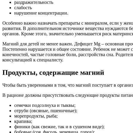
раздражительность
слабость
нарушение концентрации.
Особенно важно назначать препараты с минералом, если у ж
развития. В дополнительном источнике вещества нуждаются б
органов. Кроме этого, значительно уменьшается риск материнс
Магний для детей не менее важен. Дефицит Mg – основная про
Постепенно нарушается и общее состояние. Ребенок не может с
конечностей, частые головные боли, расстройства сна. Родите
консультацией к специалисту.
Продукты, содержащие магний
Чтобы быть уверенными в том, что магний поступает в организ
В рационе должны присутствовать следующие продукты питан
семечки подсолнуха и тыквы;
отруби (овсяные, пшеничные);
морепродукты, рыба;
крапива;
финики (как свежие, так и в сушеном виде);
бобовые (соя, фасоль, чечевица, горох);