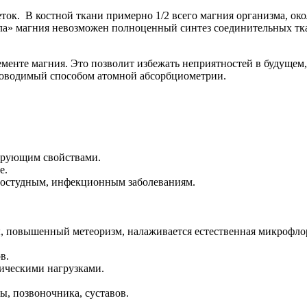
еток. В костной ткани примерно 1/2 всего магния организма, о
ла» магния невозможен полноценный синтез соединительных тка
менте магния. Это позволит избежать неприятностей в будущем,
роводимый способом атомной абсорбциометрии.
ирующим свойствами.
е.
ростудным, инфекционным заболеваниям.
, повышенный метеоризм, налаживается естественная микрофлор
в.
ическими нагрузками.
, позвоночника, суставов.