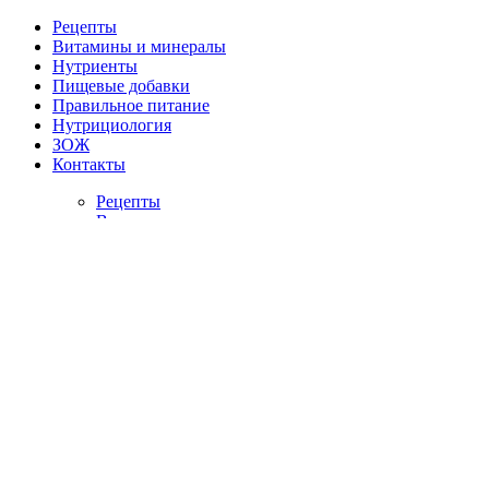
Рецепты
Витамины и минералы
Нутриенты
Пищевые добавки
Правильное питание
Нутрициология
ЗОЖ
Контакты
Рецепты
Витамины и минералы
Нутриенты
Пищевые добавки
Правильное питание
Нутрициология
ЗОЖ
Контакты
Главная
/
Блог
/
Где содержится магний и чем он полезен для орг
Где содержится магний и чем 