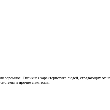
с азотом, кислородом, углеродом, водородом. То есть, со всеми 
ия огромное. Типичная характеристика людей, страдающих от нед
й системы и прочие симптомы.