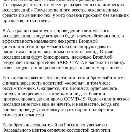
Информация о тестах в «Реестре разрешенных клинических
исследований» Государственного реестра лекарственных
средств по лечению тех, у кого болезнь проходит без внешних
признаков, отсутствует.
В Австралии планируется проведение клинического
исследования, в ходе которого будут изучать безопасность и
эффективность назального лекарства BromAc®
(ацетилцистеин и бромелайн). Его планируют давать
пациентам с подтвержденным тестом на ковид. В ходе
исследования будут фиксировать, насколько BromAc®
разрушает гликопротеины SARS-CoV-2, в частности спайку,
отвечающую за прикрепление вируса к клеткам организма.
Есть предположение, что ацетилцистеин и бромелайн могут
снижать заразность носителей «короны», в том числе
бессимптомных. Ожидается, что BromAc® будет мешать
вирусу прикрепляться к клеткам и не даст болезни
прогрессировать до синдрома COVID-19. Однако клиническое
исследование пока еще не начато, и неизвестно, когда его
вообще проведут, поскольку до сих пор нет одобрения
этического комитета.
Если брать исследователей из России, то ученые из
Федерального центра сердечно-сосудистой хирургии