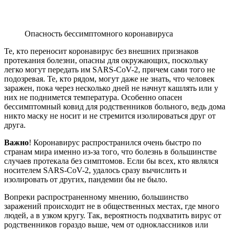
Опасность бессимптомного коронавируса
Те, кто переносит коронавирус без внешних признаков
протекания болезни, опасны для окружающих, поскольку
легко могут передать им SARS-CoV-2, причем сами того не
подозревая. Те, кто рядом, могут даже не знать, что человек
заражен, пока через несколько дней не начнут кашлять или у
них не поднимется температура. Особенно опасен
бессимптомный ковид для родственников больного, ведь дома
никто маску не носит и не стремится изолироваться друг от
друга.
Важно
! Коронавирус распространился очень быстро по
странам мира именно из-за того, что болезнь в большинстве
случаев протекала без симптомов. Если бы всех, кто являлся
носителем SARS-CoV-2, удалось сразу вычислить и
изолировать от других, пандемии бы не было.
Вопреки распространенному мнению, большинство
заражений происходит не в общественных местах, где много
людей, а в узком кругу. Так, вероятность подхватить вирус от
родственников гораздо выше, чем от одноклассников или