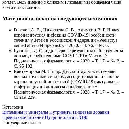
коллег. Ведь именно с близкими людьми мы общаемся чаще
всего и постоянно.
Материал основан на следующих источниках
Горелов А. В., Николаева С. В., Акимкин В. Г. Новая
коронавирусная инфекция COVID-19: особенности
течения у детей в Российской Федерации //Pediatriya
named after GN Speransky. – 2020. – Т. 96. – №. 6.
Русинова Д. С. и др. Первые результаты наблюдения за
детьми, переболевшими COVID-19 в Москве //
Педиатрическая фармакология. – 2020. – Т. 17. – №. 2. –
С. 95-102.
Кантемирова М. Г. и др. Детский мультисистемный
воспалительный синдром, ассоциированный с новой
коронавирусной инфекцией (COVID-19): актуальная
информация и клиническое наблюдение //
Педиатрическая фармакология. – 2020. – Т. 17. – №. 3. –
С. 219-229.
Категории
Витамины и минералы
Нутриенты
Пищевые добавки
Правильное питание
Нутрициология
ЗОЖ
Популярные статьи