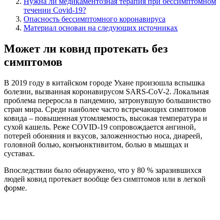
Нужна ли медикаментозная терапия при бессимптомном
течении Covid-19?
Опасность бессимптомного коронавируса
Материал основан на следующих источниках
Может ли ковид протекать без
симптомов
В 2019 году в китайском городе Ухане произошла вспышка
болезни, вызванная коронавирусом SARS-CoV-2. Локальная
проблема переросла в пандемию, затронувшую большинство
стран мира. Среди наиболее часто встречающих симптомов
ковида – повышенная утомляемость, высокая температура и
сухой кашель. Реже COVID-19 сопровождается ангиной,
потерей обоняния и вкусов, заложенностью носа, диареей,
головной болью, конъюнктивитом, болью в мышцах и
суставах.
Впоследствии было обнаружено, что у 80 % заразившихся
людей ковид протекает вообще без симптомов или в легкой
форме.