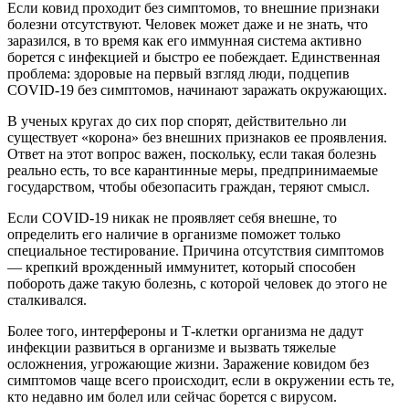
Если ковид проходит без симптомов, то внешние признаки
болезни отсутствуют. Человек может даже и не знать, что
заразился, в то время как его иммунная система активно
борется с инфекцией и быстро ее побеждает. Единственная
проблема: здоровые на первый взгляд люди, подцепив
COVID-19 без симптомов, начинают заражать окружающих.
В ученых кругах до сих пор спорят, действительно ли
существует «корона» без внешних признаков ее проявления.
Ответ на этот вопрос важен, поскольку, если такая болезнь
реально есть, то все карантинные меры, предпринимаемые
государством, чтобы обезопасить граждан, теряют смысл.
Если COVID-19 никак не проявляет себя внешне, то
определить его наличие в организме поможет только
специальное тестирование. Причина отсутствия симптомов
— крепкий врожденный иммунитет, который способен
побороть даже такую болезнь, с которой человек до этого не
сталкивался.
Более того, интерфероны и Т-клетки организма не дадут
инфекции развиться в организме и вызвать тяжелые
осложнения, угрожающие жизни. Заражение ковидом без
симптомов чаще всего происходит, если в окружении есть те,
кто недавно им болел или сейчас борется с вирусом.