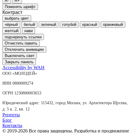
A-
A+
Поменять шрифт
Контраст
выбрать цвет
чёрный
белый
зеленый
голубой
красный
оранжевый
желтый
нави
подчеркнуть ссылки
Отчистить память
Отключить анимацию
Выключить свет
Закрыть панель
Accessibility by WAH
ООО «МОЛОДЕЙ»
ИНН 0800009274
ОГРН 1230800003653
Юридический адрес: 115432, город Москва, ул. Архитектора Щусева,
д. 5 к. 2, кв. 12
Рецепты
Блог
Контакты
© 2019-2026 Все права защищены. Разработка и продвижение