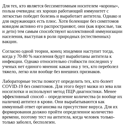
Для тех, кто является бессимптомным носителем «короны»,
польза очевидна: их хорошо работающий иммунитет с
легкостью победит болезнь и выработает антитела. Однако и
для окружающих есть плюс. Хотя болеющие без симптомов
ковидом активно его распространяют, они (как взрослые, так
и дети) тем самым способствуют коллективной иммунизации
населения, выступая в роли природных (естественных)
вакцин.
Согласно одной теории, конец эпидемии наступит тогда,
когда у 70-80 % населения будут выработаны антитела к
инфекции. Однако относительно стойкости последних у
ученых нет единого мнения: какая она у тех, кто переболел
тяжело, легко или вообще без внешних признаков.
Лабораторные тесты помогут определить тех, кто болеет
COVID-19 без симптомов. Для этого берут мазки из зева или
носоглотки и используют метод ПЦР-диагностики. Менее
эффективный способ – определение количества (и вообще их
наличия) антител в крови. Они вырабатываются как
иммунный ответ организма на присутствие вируса. Для их
формирования должно пройти определенное количество
времени, поэтому тест на антитела, когда человек только-
только заболел, бесполезен.