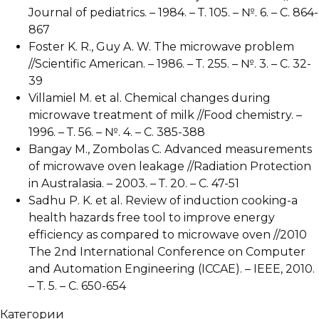
Journal of pediatrics. – 1984. – Т. 105. – №. 6. – С. 864-
867
Foster K. R., Guy A. W. The microwave problem
//Scientific American. – 1986. – Т. 255. – №. 3. – С. 32-
39
Villamiel M. et al. Chemical changes during
microwave treatment of milk //Food chemistry. –
1996. – Т. 56. – №. 4. – С. 385-388
Bangay M., Zombolas C. Advanced measurements
of microwave oven leakage //Radiation Protection
in Australasia. – 2003. – Т. 20. – С. 47-51
Sadhu P. K. et al. Review of induction cooking-a
health hazards free tool to improve energy
efficiency as compared to microwave oven //2010
The 2nd International Conference on Computer
and Automation Engineering (ICCAE). – IEEE, 2010.
– Т. 5. – С. 650-654
Категории