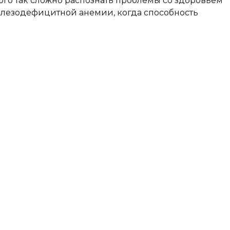
ого так сложно распознать проблемы со здоровьем
елезодефицитной анемии, когда способность