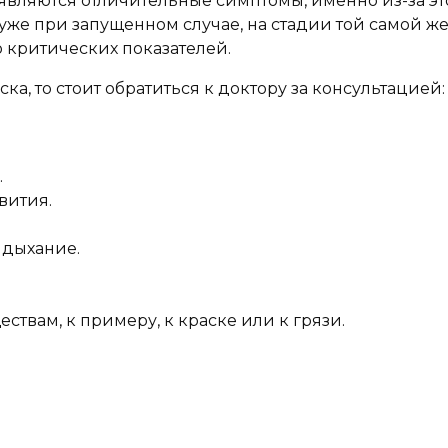
являются отличительные симптомы, именно из-за эт
же при запущенном случае, на стадии той самой ж
 критических показателей.
а, то стоит обратиться к доктору за консультацией:
.
вития.
 дыхание.
ствам, к примеру, к краске или к грязи.