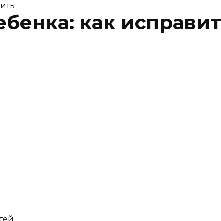
вить
ебенка: как исправи
тей