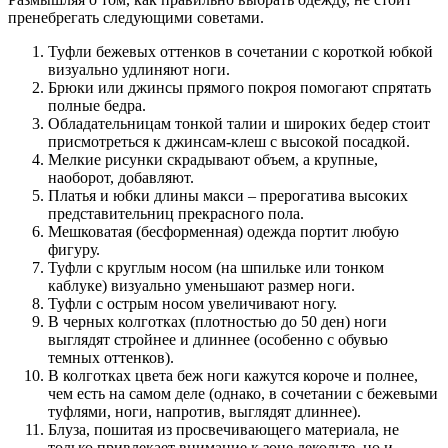
пренебрегать следующими советами.
Туфли бежевых оттенков в сочетании с короткой юбкой
визуально удлиняют ноги.
Брюки или джинсы прямого покроя помогают спрятать
полные бедра.
Обладательницам тонкой талии и широких бедер стоит
присмотреться к джинсам-клеш с высокой посадкой.
Мелкие рисунки скрадывают объем, а крупные,
наоборот, добавляют.
Платья и юбки длины макси – прерогатива высоких
представительниц прекрасного пола.
Мешковатая (бесформенная) одежда портит любую
фигуру.
Туфли с круглым носом (на шпильке или тонком
каблуке) визуально уменьшают размер ноги.
Туфли с острым носом увеличивают ногу.
В черных колготках (плотностью до 50 ден) ноги
выглядят стройнее и длиннее (особенно с обувью
темных оттенков).
В колготках цвета беж ноги кажутся короче и полнее,
чем есть на самом деле (однако, в сочетании с бежевыми
туфлями, ноги, напротив, выглядят длиннее).
Блуза, пошитая из просвечивающего материала, не
только привлекает внимание к зоне декольте, но и