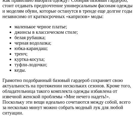
Как правильно выбрать одежду? Собирая базовый гардероб,
стоит отдавать предпочтение универсальным фасонам одежды
и моделям обуви, которые останутся в тренде еще долгие годы
независимо от краткосрочных «капризов» моды:
маленькое черное платье;
джинсы в классическом стиле;
белая рубашка;
черная водолазка;
юбка-карандаш;
тренч;
куртка-косуха;
туфли-лодочки;
кеды.
Грамотно подобранный базовый гардероб сохраняет свою
актуальность на протяжении нескольких сезонов. Кроме того,
обладательница такого комплекта одежды избавлена от
извечной женской проблемы «Мне нечего надеть!».
Поскольку эти вещи идеально сочетаются между собой, всего
за несколько минут можно собрать модный лук для любой
ситуации.