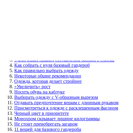
Одежда, которая делает стройнее
11 вещей для базового гардероба
Как составить базовый гардероб — полезные советы для
начинающих
Ошибки при поиске одежды
Содержание
Что такое базовый гардероб
Зачем нужен базовый гардероб
5 ключевых правил составления базового списка
Как собрать с нуля базовый гардероб
Как правильно выбрать одежду
Некоторые общие рекомендации
Одежда, которая делает стройнее
«Увеличить» рост
Носить обувь на каблуке
Выбирать одежду с V-образным вырезом
Отдавать предпочтение вещам с длинным рукавом
Присмотреться к одежде с расклешенным фасоном
Черный цвет в приоритете
Монохром скрывает лишние килограммы
Не стоит пренебрегать загаром
11 вещей для базового гардероба