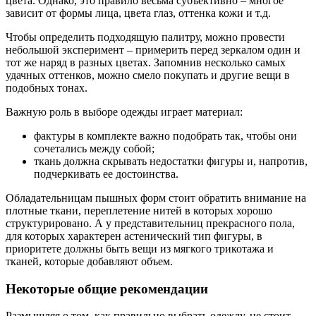
цвета. Однако, это правило весьма субъективно – многое
зависит от формы лица, цвета глаз, оттенка кожи и т.д.
Чтобы определить подходящую палитру, можно провести
небольшой эксперимент – примерить перед зеркалом один и
тот же наряд в разных цветах. Запомнив несколько самых
удачных оттенков, можно смело покупать и другие вещи в
подобных тонах.
Важную роль в выборе одежды играет материал:
фактуры в комплекте важно подобрать так, чтобы они
сочетались между собой;
ткань должна скрывать недостатки фигуры и, напротив,
подчеркивать ее достоинства.
Обладательницам пышных форм стоит обратить внимание на
плотные ткани, переплетение нитей в которых хорошо
структурировано. А у представительниц прекрасного пола,
для которых характерен астенический тип фигуры, в
приоритете должны быть вещи из мягкого трикотажа и
тканей, которые добавляют объем.
Некоторые общие рекомендации
Размышляя о том, как правильно выбрать одежду, не стоит