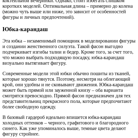
коктейльной вечеринки. Однако, стоит избегать слишком
коротких моделей. Оптимальная длина – примерно до колена
(можно чуть выше или ниже, это зависит от особенностей
фигуры и личных предпочтений).
Юбка-карандаш
Эта юбка – незаменимый помощник в моделировании фигуры
и создании женственного силуэта. Такой фасон выгодно
подчеркивает изгибы талии и бедер. Кроме того, за счет того,
что можно выбрать подходящую посадку, юбка-карандаш
визуально вытягивает фигуру.
Современные модели этой юбки обычно пошиты из тканей,
которые хорошо тянутся. Поэтому, несмотря на облегающий
крой, они удобны и не сковывают движения. Юбка-карандаш
может быть прямой или зауженной книзу – оба варианта
смотрятся превосходно. Прямой фасон предназначен для тех
представительниц прекрасного пола, которые предпочитают
более свободную одежду.
В базовый гардероб идеально впишется юбка-карандаш
холодных оттенков – черного, графитового и благородного
синего. Как уже упоминалось выше, темные цвета делают
фигуру стройнее.