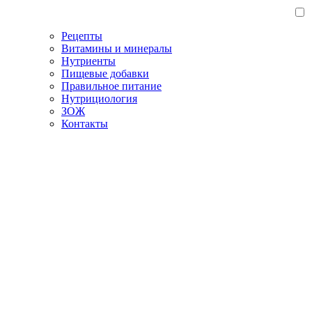
Рецепты
Витамины и минералы
Нутриенты
Пищевые добавки
Правильное питание
Нутрициология
ЗОЖ
Контакты
Главная
/
Блог
/
Как правильно выбрать одежду: собираем
базовый гардероб
Как правильно выбрать
одежду: собираем базовый
гардероб
16.05.2023
ЗОЖ