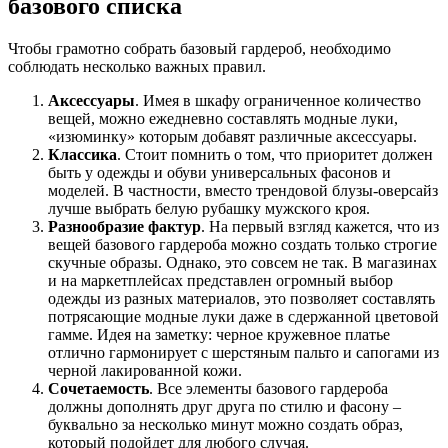
базового списка
Чтобы грамотно собрать базовый гардероб, необходимо
соблюдать несколько важных правил.
Аксессуары
. Имея в шкафу ограниченное количество
вещей, можно ежедневно составлять модные луки,
«изюминку» которым добавят различные аксессуары.
Классика
. Стоит помнить о том, что приоритет должен
быть у одежды и обуви универсальных фасонов и
моделей. В частности, вместо трендовой блузы-оверсайз
лучше выбрать белую рубашку мужского кроя.
Разнообразие фактур
. На первый взгляд кажется, что из
вещей базового гардероба можно создать только строгие
скучные образы. Однако, это совсем не так. В магазинах
и на маркетплейсах представлен огромный выбор
одежды из разных материалов, это позволяет составлять
потрясающие модные луки даже в сдержанной цветовой
гамме. Идея на заметку: черное кружевное платье
отлично гармонирует с шерстяным пальто и сапогами из
черной лакированной кожи.
Сочетаемость
. Все элементы базового гардероба
должны дополнять друг друга по стилю и фасону –
буквально за несколько минут можно создать образ,
который подойдет для любого случая.