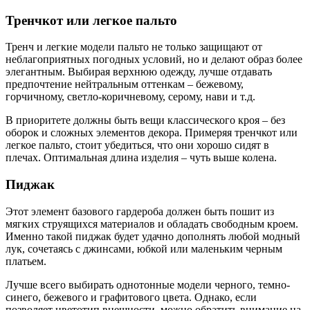
Тренчкот или легкое пальто
Тренч и легкие модели пальто не только защищают от
неблагоприятных погодных условий, но и делают образ более
элегантным. Выбирая верхнюю одежду, лучше отдавать
предпочтение нейтральным оттенкам – бежевому,
горчичному, светло-коричневому, серому, нави и т.д.
В приоритете должны быть вещи классического кроя – без
оборок и сложных элементов декора. Примеряя тренчкот или
легкое пальто, стоит убедиться, что они хорошо сидят в
плечах. Оптимальная длина изделия – чуть выше колена.
Пиджак
Этот элемент базового гардероба должен быть пошит из
мягких струящихся материалов и обладать свободным кроем.
Именно такой пиджак будет удачно дополнять любой модный
лук, сочетаясь с джинсами, юбкой или маленьким черным
платьем.
Лучше всего выбирать однотонные модели черного, темно-
синего, бежевого и графитового цвета. Однако, если
позволяет цветотип внешности, можно обратить внимание на