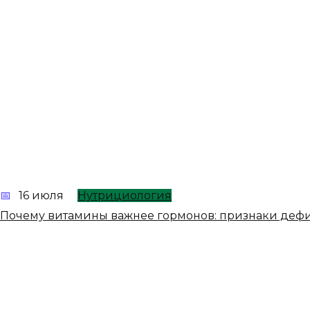
16 июля
Нутрициология
Почему витамины важнее гормонов: признаки деф